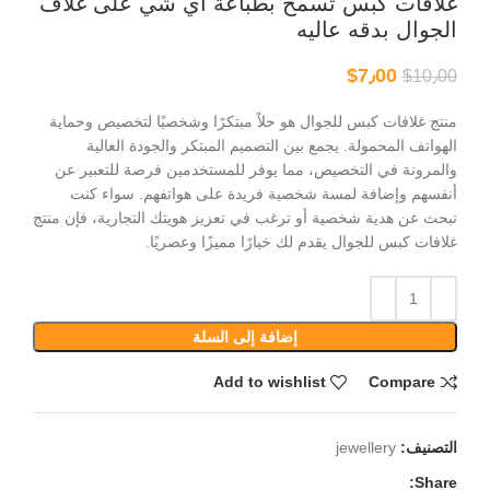
غلافات كبس تسمح بطباعة اي شي على غلاف
الجوال بدقه عاليه
$
7٫00
$
10٫00
منتج غلافات كبس للجوال هو حلاً مبتكرًا وشخصيًا لتخصيص وحماية
الهواتف المحمولة. يجمع بين التصميم المبتكر والجودة العالية
والمرونة في التخصيص، مما يوفر للمستخدمين فرصة للتعبير عن
أنفسهم وإضافة لمسة شخصية فريدة على هواتفهم. سواء كنت
تبحث عن هدية شخصية أو ترغب في تعزيز هويتك التجارية، فإن منتج
غلافات كبس للجوال يقدم لك خيارًا مميزًا وعصريًا.
إضافة إلى السلة
Add to wishlist
Compare
التصنيف:
jewellery
Share: