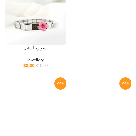
اسواره استيل
jewellery
$
6٫00
$
10٫00
-60%
-50%