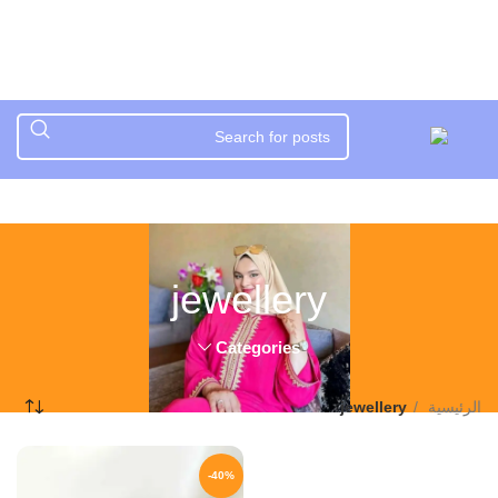
jewellery
Categories
الرئيسية
jewellery
-40%