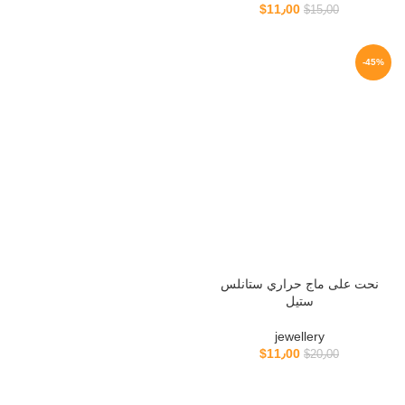
$
11٫00
$
15٫00
-45%
نحت على ماج حراري ستانلس
ستيل
jewellery
$
11٫00
$
20٫00