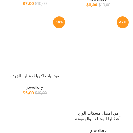
$
7٫00
$
10٫00
$
6٫00
$
10٫00
-50%
-27%
ميداليات اكريلك عالية الجوده
jewellery
$
5٫00
$
10٫00
من افضل مسكات الورد
بأشكالها المختلفه والمتنوعه
jewellery