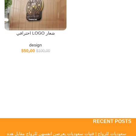
شعار LOGO احترافي
design
$
50٫00
$
100٫00
RECENT POSTS
سعوديات للزواج | فتيات سعوديات يعرضن انفسهن للزواج مقابل هذه