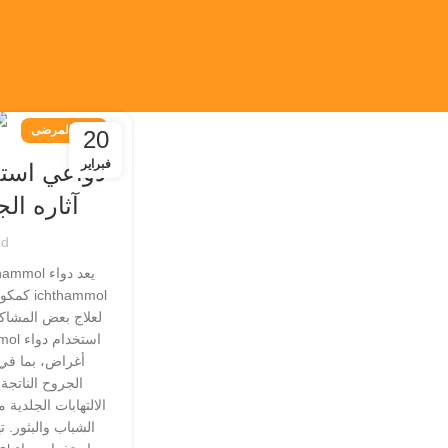
دليل المرضى
20
فبراير
آثاره الج
d
thammol
لعلاج بعض المشاكل
أغراض، بما في 
الجروح الناتجة
الالتهابات الجلدية
الشباب والبثور. ت