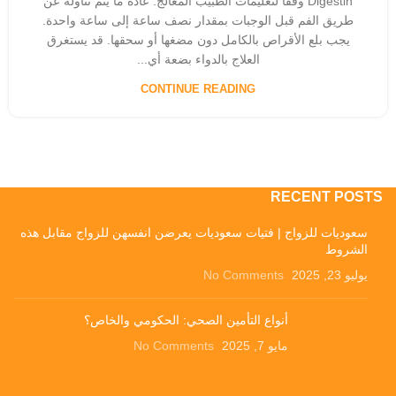
Digestin وفقًا لتعليمات الطبيب المعالج. عادةً ما يتم تناوله عن
طريق الفم قبل الوجبات بمقدار نصف ساعة إلى ساعة واحدة.
يجب بلع الأقراص بالكامل دون مضغها أو سحقها. قد يستغرق
العلاج بالدواء بضعة أي...
CONTINUE READING
RECENT POSTS
سعوديات للزواج | فتيات سعوديات يعرضن انفسهن للزواج مقابل هذه
الشروط
يوليو 23, 2025
No Comments
أنواع التأمين الصحي: الحكومي والخاص؟
مايو 7, 2025
No Comments