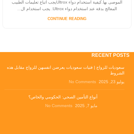
الموصى بها.كيفية استخدام دواء Ultroxيجب اتباع تعليمات الطبيب
المعالج بدقة عند استخدام دواء Ultrox. يجب استخدام ال...
CONTINUE READING
RECENT POSTS
سعوديات للزواج | فتيات سعوديات يعرضن انفسهن للزواج مقابل هذه
الشروط
يوليو 23, 2025
No Comments
أنواع التأمين الصحي: الحكومي والخاص؟
مايو 7, 2025
No Comments