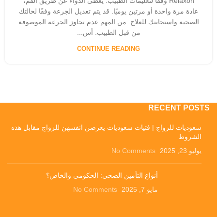
Relaxon وفقًا لتعليمات الطبيب. يعطى الدواء عن طريق الفم،
عادة مرة واحدة أو مرتين يوميًا. قد يتم تعديل الجرعة وفقًا لحالتك
الصحية واستجابتك للعلاج. من المهم عدم تجاوز الجرعة الموصوفة
من قبل الطبيب. أس...
CONTINUE READING
RECENT POSTS
سعوديات للزواج | فتيات سعوديات يعرضن انفسهن للزواج مقابل هذه
الشروط
يوليو 23, 2025
No Comments
أنواع التأمين الصحي: الحكومي والخاص؟
مايو 7, 2025
No Comments