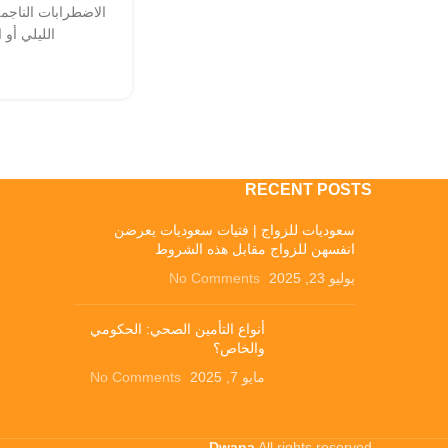
الاضطرابات الناجم
الليلي أو 
RECENT POSTS
سعوديات للزواج | فتيات سعوديات يعرضن
انفسهن للزواج مقابل هذه الشروط
يوليو 23, 2025
No Comments
أنواع التأمين الصحي: الحكومي
والخاص؟
مايو 7, 2025
No Comments
Dwana
All rights reserved .