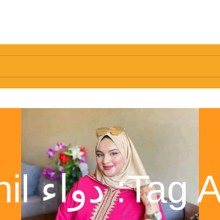
اء Modafinil