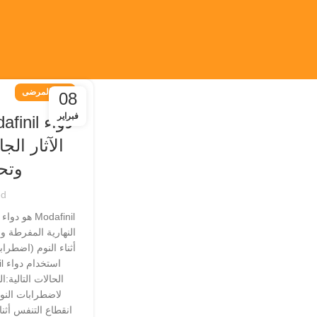
دليل المرضى
08
فبراير
الآثار الجا
وتح
d
Modafinil 
النهارية المفرطة و
أثناء النوم (اضطرا
الحالات التالية:
لاضطرابات النو
انقطاع التنفس أثنا