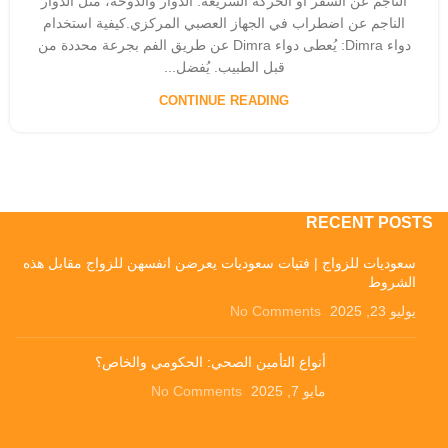
الناجم عن السفر أو الحركة السريعة. الدوار والدوخة، مثل الدوار
الناجم عن اضطراب في الجهاز العصبي المركزي.كيفية استخدام
دواء Dimra: يُعطى دواء Dimra عن طريق الفم بجرعة محددة من
قبل الطبيب. يُفضل...
CONTINUE READING
RECENT POSTS
سعوديات للزواج | فتيات سعوديات يعرضن انفسهن للزواج مقابل هذه
الشروط
يوليو 23, 2025
No Comments
أنواع التأمين الصحي: الحكومي والخاص؟
مايو 7, 2025
No Comments