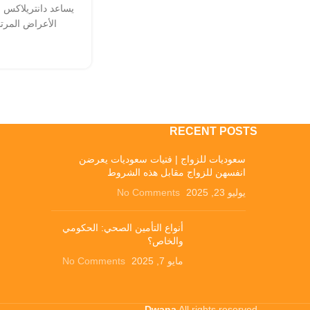
يساعد دانتريلاكس 
الأعراض المرتبط
RECENT POSTS
سعوديات للزواج | فتيات سعوديات يعرضن
انفسهن للزواج مقابل هذه الشروط
يوليو 23, 2025
No Comments
أنواع التأمين الصحي: الحكومي
والخاص؟
مايو 7, 2025
No Comments
Dwana
All rights reserved .