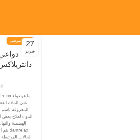
دليل المرضى
27
فبراير
دانتريلاكس 
d
على المادة الفعا
المعروفة باسم م
الدواء لعلاج بعض ا
الهضمية والتها
ntrelax
الحالات المرتبطة 