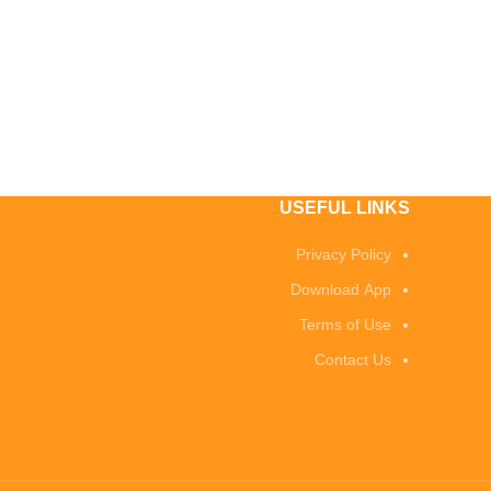
USEFUL LINKS
Privacy Policy
Download App
Terms of Use
Contact Us