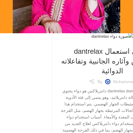
دواعي استعمال dantrelax
وآثاره الجانبية وتفاعلاته
الدوائية
By
Mohamme
ما هو دواء dantrelax dantrelax دانتريلاكس هو دواء يحتوي
لة دانتريلاتيد، وهو ينتمي إلى فئة الأدوية
ثبطات الجهاز الهضمي. يتم استخدام هذا
لحالات المرتبطة بجهاز الهضم، مثل القرحة
ب المعدة والأمعاء. أسباب استخدام دواء
da يتم استخدام دواء دانتريلاكس لعلاج العديد من
بجهاز الهضم، بما في ذلك:القرحة الهضمية: