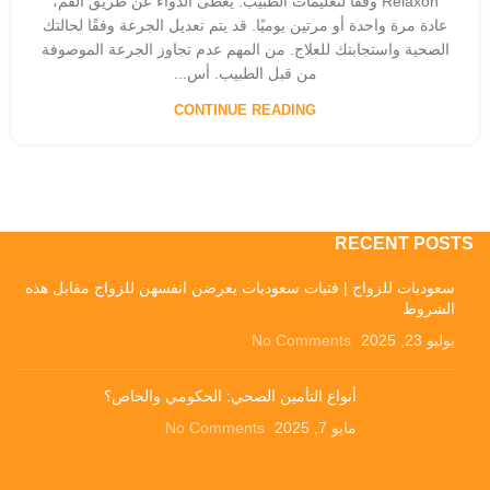
Relaxon وفقًا لتعليمات الطبيب. يعطى الدواء عن طريق الفم،
عادة مرة واحدة أو مرتين يوميًا. قد يتم تعديل الجرعة وفقًا لحالتك
الصحية واستجابتك للعلاج. من المهم عدم تجاوز الجرعة الموصوفة
من قبل الطبيب. أس...
CONTINUE READING
RECENT POSTS
سعوديات للزواج | فتيات سعوديات يعرضن انفسهن للزواج مقابل هذه
الشروط
يوليو 23, 2025
No Comments
أنواع التأمين الصحي: الحكومي والخاص؟
مايو 7, 2025
No Comments