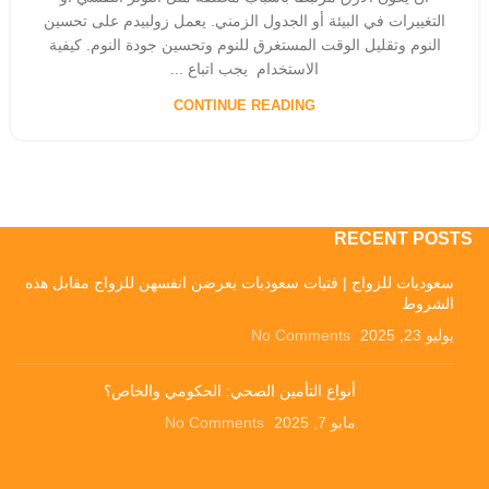
التغييرات في البيئة أو الجدول الزمني. يعمل زولبيدم على تحسين
النوم وتقليل الوقت المستغرق للنوم وتحسين جودة النوم. كيفية
الاستخدام يجب اتباع ...
CONTINUE READING
RECENT POSTS
سعوديات للزواج | فتيات سعوديات يعرضن انفسهن للزواج مقابل هذه
الشروط
يوليو 23, 2025
No Comments
أنواع التأمين الصحي: الحكومي والخاص؟
مايو 7, 2025
No Comments