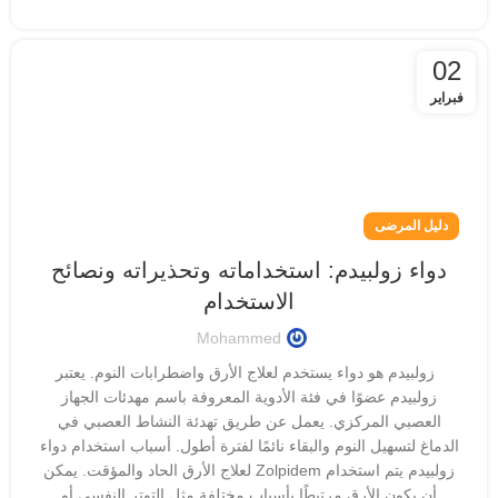
02
فبراير
دليل المرضى
دواء زولبيدم: استخداماته وتحذيراته ونصائح
الاستخدام
Mohammed
زولبيدم هو دواء يستخدم لعلاج الأرق واضطرابات النوم. يعتبر
زولبيدم عضوًا في فئة الأدوية المعروفة باسم مهدئات الجهاز
العصبي المركزي. يعمل عن طريق تهدئة النشاط العصبي في
الدماغ لتسهيل النوم والبقاء نائمًا لفترة أطول. أسباب استخدام دواء
زولبيدم يتم استخدام Zolpidem لعلاج الأرق الحاد والمؤقت. يمكن
أن يكون الأرق مرتبطًا بأسباب مختلفة مثل التوتر النفسي أو