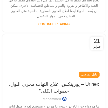
لعلاج العدوى الفطرية في الجسم، بما في ذلك العدوى الفطرية في
الجلد والأظافر والفروة والفم والمناطق الحساسة الأخرى. يمكن
أن يُصف الدواء أيضًا لعلاج العدوى الفطرية الداخلية مثل العدوى
الفطرية في الجهاز التنفسي ...
CONTINUE READING
21
فبراير
دليل المرضى
Urinex – يورينكس، علاج التهاب مجرى البول،
حصوات الكلى”
Mohammed
ما هو دواء Urinex؟ دواء Urinex هو دواء يستخدم لعلاج اضطرابات