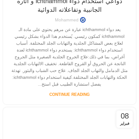
دواعي استخدام دواء ichthammol و آثاره
الجانبية وتفاعلاته الدوائية
Mohammed
يعد دواء ichthammol عبارة عن مرهم يحتوي على مادة الـ
ichthammol كمكون رئيسي. يُستخدم هذا الدواء بشكل رئيسي
لعلاج بعض المشاكل الجلدية والتهابات الجلد المختلفة. أسباب
استخدام دواء ichthammol: يستخدم دواء ichthammol لعدة
أغراض، بما في ذلك:علاج الجروح الجلدية الصغيرة مثل الجروح
الناتجة عن الحروق أو القروح القاطعة. تخفيف الالتهابات الجلدية
مثل الدمامل والتهاب الجلد الجاف. علاج حب الشباب والبثور. تهدئة
الحكة والتهابات الجلد المختلفة.كيفية استخدام دواء ichthammol:
يفضل استشارة الطبيب قبل استخ...
CONTINUE READING
08
فبراير