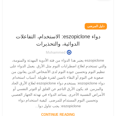
دليل المرضى
دواء eszopiclone: الاستخدام، التفاعلات
الدوائية، والتحذيرات
Mohammed
eszopiclone يعتبر هذا الدواء من فئة الأدوية المهدئة والمنومة،
والتي تستخدم لعلاج اضطرابات النوم مثل الأرق. يعمل الدواء على
تنظيم النوم وتحسين جودة النوم لدى الأشخاص الذين يعانون من
صعوبة في النوم أو البقاء نائمين لفترة طويلة. أسباب استخدام
دواء eszopiclone: يستخدم دواء eszopiclone لعلاج الأرق الحاد
والمزمن. قد يكون الأرق الناجم عن القلق أو التوتر النفسي أو
الأمراض النفسية الأخرى. يساعد الدواء في تهدئة الجهاز العصبي
وتحسين النوم المستدام للمرضى. كيفية استخدام دواء
eszopiclone: يجب تناول دوا...
CONTINUE READING