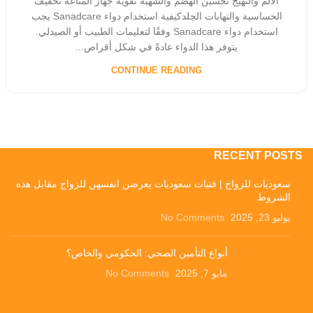
الألم والتهيج تحسين الهضم والشهية تقوية جهاز المناعة تخفيف
الحساسية والتهابات الجلدكيفية استخدام دواء Sanadcare يجب
استخدام دواء Sanadcare وفقًا لتعليمات الطبيب أو الصيدلي.
يتوفر هذا الدواء عادةً في شكل أقراص...
CONTINUE READING
RECENT POSTS
سعوديات للزواج | فتيات سعوديات يعرضن انفسهن للزواج مقابل هذه
الشروط
يوليو 23, 2025
No Comments
أنواع التأمين الصحي: الحكومي والخاص؟
مايو 7, 2025
No Comments