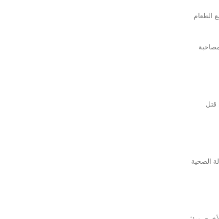
 مع الطعام
مصاحبة
 قتل
ة الصحية
لأخرى ويؤثر