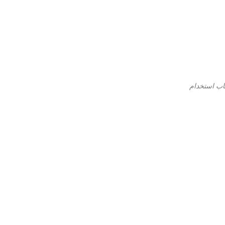
م دواء nitrofurantoin-الاعراض الجانبية لدواء nitrofurantoin-الشركه المصنعه لدواء nitrofurantoin-اسباب استخدام