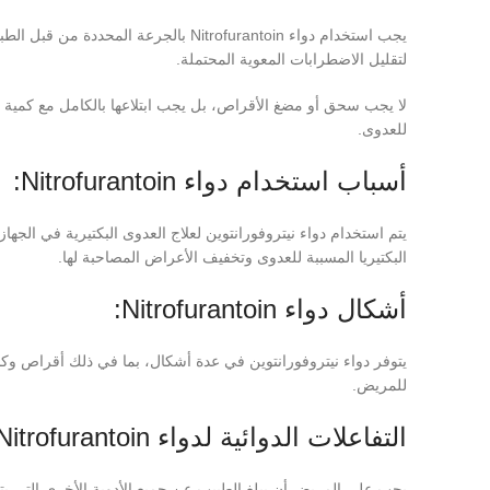
يجب استخدام دواء Nitrofurantoin بالجر
لتقليل الاضطرابات المعوية المحتملة.
لا يجب سحق أو مضغ الأقراص، بل يجب ابتلاعها بالكامل مع كمية 
للعدوى.
أسباب استخدام دواء Nitrofurantoin:
يتم استخدام دواء نيتروفورانتوين لعلاج العدوى البكتيرية في الجهاز 
البكتيريا المسببة للعدوى وتخفيف الأعراض المصاحبة لها.
أشكال دواء Nitrofurantoin:
يتوفر دواء نيتروفورانتوين في عدة أشكال، بما في ذلك أقراص وك
للمريض.
التفاعلات الدوائية لدواء Nitrofurantoin:
يجب على المريض أن يبلغ الطبيب عن جميع الأدوية الأخرى التي يتناو