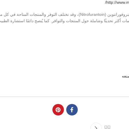
http://www.
يرجى ملاحظة أنه قد يكون هناك المزيد من الشركات المصنعة للنيتروفورانتوين (Nitrofurantoin)، وقد تختلف التوفر والمنتج
أكثر تحديثًا وشاملة حول المنتجات والتوافر. كما يُنصح دائمًا استشارة الطبيب
صنعه