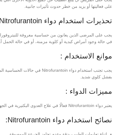
على فعاليتها أو يزيد من خطر حدوث تأثيرات جانبية.
تحذيرات استخدام دواء Nitrofurantoin:
يجب على المرضى الذين يعانون من حساسية معروفة للنيتروفورانت
في حالة وجود أمراض كبدية أو كلوية مزمنة، أو في حالة الحمل أو 
موانع الاستخدام :
بفشل كلوي شديد.
مميزات الدواء :
يعتبر دواء Nitrofurantoin فعالًا في علاج العدوى البكتيرية في الجهاز البولي، ويتميز بفعاليته في قتل البكتيريا المسببة للعدوى وتخفيف الأعراض المصاحبة لها.
نصائح استخدام دواء Nitrofurantoin:
اتباع تعليمات الطبيب بدقة وعدم تجاوز الجرعة الموصوفة.