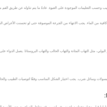
عة المحددة من قبل الطبيب وحسب التعليمات الموجودة على العبوة. عادةً ما يتم تناوله عن طريق الفم
كافية من الماء. يجب الانتهاء من الجرعة الموصوفة حتى لو تحسنت الأعراض ال
البولي، مثل التهاب المثانة والتهاب الحالب والتهاب البروستاتا. يعمل الدواء على
بسولات وسائل شرب. يجب اختيار الشكل المناسب وفقًا لتوصيات الطبيب والحال
لها قبل بدء استخدام دواء نيتروفورانتوين. قد يتفاعل الدواء مع بعض الأدوية ا