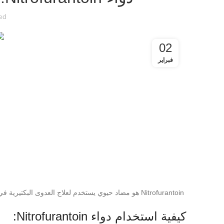
ed
02
فبراير
Nitrofurantoin هو مضاد حيوي يستخدم لعلاج العدوى البكتيرية في الجهاز البولي. يعمل الدواء عن طريق قتل البكتيريا المسببة للعدوى أو تثبيط نموها.
كيفية استخدام دواء Nitrofurantoin: