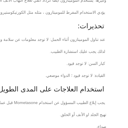
وغيرها. يستخدم الموميتازون أيضًا كرذاذ أنفي لعلاج التهاب الأنف 
يؤدي الاستخدام المفرط للموميتازون ، مثله مثل الكورتيكوستيروي
تحذيرات:
عند تناول الموميتازون أثناء الحمل: لا توجد معلومات عن سلامة وفع
لذلك يجب عليك استشارة الطبيب.
كبار السن: لا توجد قيود.
القيادة: لا توجد قيود ؛ الدواء موضعي.
استخدام العلاجات على المدى الطويل 
يجب إبلاغ الطبيب المسؤول عن استخدام Mometasone قبل عملية التدخل.
تهيج الجلد او الأنف أو الحلق.
صداع.