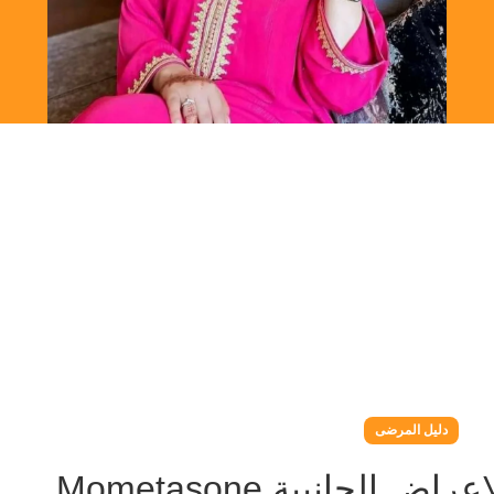
دليل المرضى
 الجانبية Mometasone