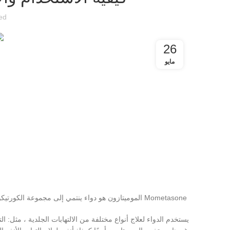
ed
26
مايو
Mometasone الموميتازون هو دواء ينتمي إلى مجموعة الكورتيكوستيرويدات ويستخدم لعلاج الحالات التي تسببها العدوى أو الحساسية.
يستخدم الدواء لعلاج أنواع مختلفة من الالتهابات الجلدية ، مثل: التها