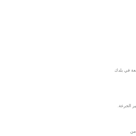
عة في بلدك
ة من