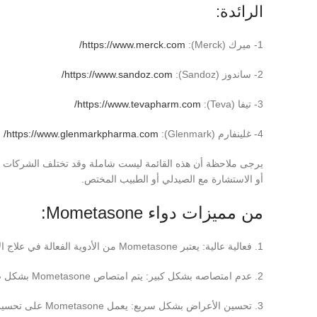
الرائدة:
1- ميرك (Merck):
https://www.merck.com/
2- ساندوز (Sandoz):
https://www.sandoz.com/
3- تيفا (Teva):
https://www.tevapharm.com/
4- غلينفارم (Glenmark):
https://www.glenmarkpharma.com/
يرجى ملاحظة أن هذه القائمة ليست شاملة وقد تختلف الشركات ا
أو الاستشارة مع الصيدلي أو الطبيب المختص.
من مميزات دواء Mometasone:
1. فعالية عالية: يعتبر Mometasone من الأدوية الفعالة في علاج الأمراض الالتهابية المختلفة، ويمكن استخدامه لفترات طويلة دون الحاجة إلى تغيير الجرعة.
2. عدم امتصاصه بشكل كبير: يتم امتصاص Mometasone بشكل ضعيف في الجسم، مما يقلل من احتمالية حدوث آثار جانبية خطيرة.
3. تحسين الأعرا