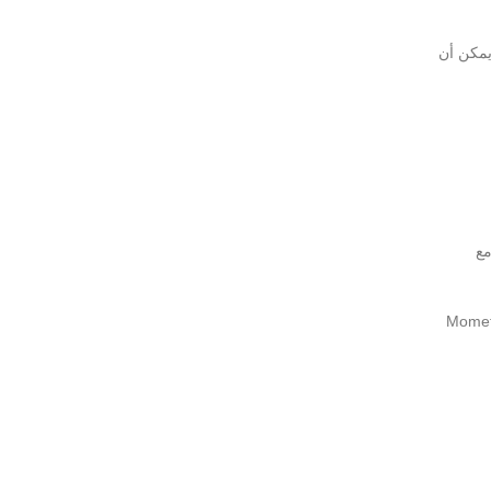
نة، ويمكن أن
أدوية مع
اء استخدام Mometasone، حيث يمكن أن تتفاعل هذه الأدوية مع Mometasone