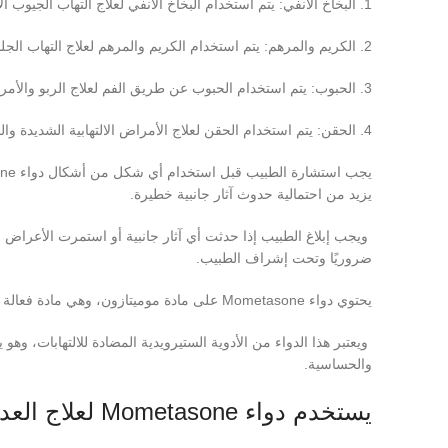
1. البخاخ الأنفي: يتم استخدام البخاخ الأنفي لعلاج التهاب الجيوب الأنفية والأعراض الحساسية المتعلقة بالأنف.
2. الكريم والمرهم: يتم استخدام الكريم والمرهم لعلاج التهاب الجلد والحكة والأعراض الحساسية المرتبطة بالجلد.
3. الحبوب: يتم استخدام الحبوب عن طريق الفم لعلاج الربو والأمراض الالتهابية الأخرى.
4. الحقن: يتم استخدام الحقن لعلاج الأمراض الالتهابية الشديدة والمزمنة.
يزيد من احتمالية حدوث آثار جانبية خطيرة.
ويجب إبلاغ الطبيب إذا حدثت أي آثار جانبية أو استمرت الأعراض أ
ضروريًا وتحت إشراف الطبيب.
يحتوي دواء Mometasone على مادة موميتازون، وهي مادة فعالة تعمل على تقليل الالتهاب والتورم والحكة في المنطقة المصابة.
ويعتبر هذا الدواء من الأدوية الستيرويدية المضادة للالتهابات، وهو
والحساسية.
يستخدم دواء Mometasone لعلاج العديد من الأمراض بما في ذلك: