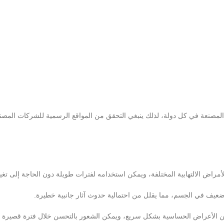
لمصنعة في كل دولة، لذلك ينبغي التحقق من المواقع الرسمية للشركات المصن
ض بشكل سريع: يعمل Mometasone على تحسين الأعراض الحساسية بشكل سريع، ويمكن الشعور بالتحسن خلال فترة قصير