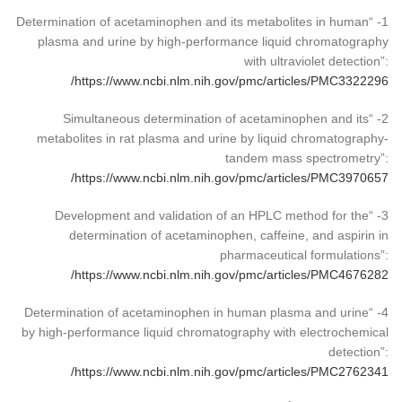
1- “Determination of acetaminophen and its metabolites in human
plasma and urine by high-performance liquid chromatography
with ultraviolet detection”:
https://www.ncbi.nlm.nih.gov/pmc/articles/PMC3322296/
2- “Simultaneous determination of acetaminophen and its
metabolites in rat plasma and urine by liquid chromatography-
tandem mass spectrometry”:
https://www.ncbi.nlm.nih.gov/pmc/articles/PMC3970657/
3- “Development and validation of an HPLC method for the
determination of acetaminophen, caffeine, and aspirin in
pharmaceutical formulations”:
https://www.ncbi.nlm.nih.gov/pmc/articles/PMC4676282/
4- “Determination of acetaminophen in human plasma and urine
by high-performance liquid chromatography with electrochemical
detection”:
https://www.ncbi.nlm.nih.gov/pmc/articles/PMC2762341/