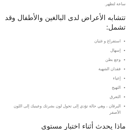
ساعة لتظهر.
تتشابه الأعراض لدى البالغين والأطفال وقد
تشمل:
استفراغ و غثيان
إسهال
وجع بطن
فقدان الشهية
إعياء
التهيج
التعرق
اليرقان ، وهي حالة تؤدي إلى تحول لون بشرتك وعينيك إلى اللون
الأصفر
ماذا يحدث أثناء اختبار مستوى