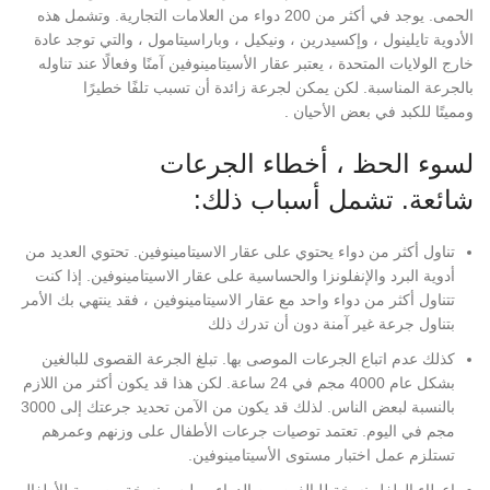
الحمى. يوجد في أكثر من 200 دواء من العلامات التجارية. وتشمل هذه
الأدوية تايلينول ، وإكسيدرين ، ونيكيل ، وباراسيتامول ، والتي توجد عادة
خارج الولايات المتحدة ، يعتبر عقار الأسيتامينوفين آمنًا وفعالًا عند تناوله
بالجرعة المناسبة. لكن يمكن لجرعة زائدة أن تسبب تلفًا خطيرًا
ومميتًا للكبد في بعض الأحيان .
لسوء الحظ ، أخطاء الجرعات
شائعة. تشمل أسباب ذلك:
تناول أكثر من دواء يحتوي على عقار الاسيتامينوفين. تحتوي العديد من
أدوية البرد والإنفلونزا والحساسية على عقار الاسيتامينوفين. إذا كنت
تتناول أكثر من دواء واحد مع عقار الاسيتامينوفين ، فقد ينتهي بك الأمر
بتناول جرعة غير آمنة دون أن تدرك ذلك
كذلك عدم اتباع الجرعات الموصى بها. تبلغ الجرعة القصوى للبالغين
بشكل عام 4000 مجم في 24 ساعة. لكن هذا قد يكون أكثر من اللازم
بالنسبة لبعض الناس. لذلك قد يكون من الآمن تحديد جرعتك إلى 3000
مجم في اليوم. تعتمد توصيات جرعات الأطفال على وزنهم وعمرهم
تستلزم عمل اختبار مستوى الأسيتامينوفين.
إعطاء الطفل نسخة للبالغين من الدواء ، وليس نسخة مصممة للأطفال