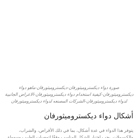
صورة دواء ديكستروميثورفان-ديكستروميثورفان-ماهو دواء
ديكستروميثورفان-كيفية استخدام دواء ديكستروميثورفان-الاعراض الجانبية
لدواء ديكستروميثورفان-الشركات المصنعه لدواء ديكستروميثورفان
أشكال دواء ديكستروميثورفان
يتوفر هذا الدواء في عدة أشكال، بما في ذلك الأقراص، والشراب،
والكبسولات. يجب اختيار الشكل المناسب وفقًا لتوصيات الطبيب وسهولة