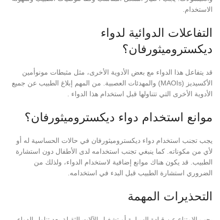
الاستخدام.
التفاعلات الدوائية لدواء
ديكستروميثورفان؟
قد يتفاعل هذا الدواء مع بعض الأدوية الأخرى، مثل مثبطات مونوأمين
الأكسيديز (MAOIs) والمهدئات العصبية. من المهم إبلاغ الطبيب عن جميع
الأدوية الأخرى التي تتناولها قبل استخدام هذا الدواء .
موانع استخدام دواء ديكستروميثورفان؟
يجب تجنب استخدام دواء ديكستروميثورفان في حالات الحساسية له أو
لأي من مكوناته. كما ينبغي تجنب استخدامه لدى الأطفال دون استشارة
الطبيب. قد يكون هناك موانع إضافية لاستخدام الدواء، ولذلك من
الضروري استشارة الطبيب قبل البدء في استخدامه.
التحذيرات المهمة
يجب الامتناع عن قيادة السيارة أو تشغيل الآلات الثقيلة بعد تناول الدواء،