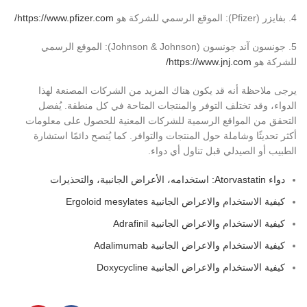
4. بفايزر (Pfizer): الموقع الرسمي للشركة هو
https://www.pfizer.com/
5. جونسون آند جونسون (Johnson & Johnson): الموقع الرسمي
للشركة هو
https://www.jnj.com/
يرجى ملاحظة أنه قد يكون هناك المزيد من الشركات المصنعة لهذا
الدواء، وقد تختلف التوفر والمنتجات المتاحة في كل منطقة. يُفضل
التحقق من المواقع الرسمية للشركات المعنية للحصول على معلومات
أكثر تحديثًا وشاملة حول المنتجات والتوافر. كما يُنصح دائمًا استشارة
الطبيب أو الصيدلي قبل تناول أي دواء.
دواء Atorvastatin: استخدامه، الأعراض الجانبية، والتحذيرات
كيفية الاستخدام والاعراض الجانبية Ergoloid mesylates
كيفية الاستخدام والاعراض الجانبية Adrafinil
كيفية الاستخدام والاعراض الجانبية Adalimumab
كيفية الاستخدام والاعراض الجانبية Doxycycline